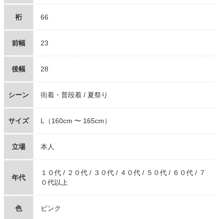
裄
66
前幅
23
後幅
28
シーン
街着・普段着 / 夏祭り
サイズ
L（160cm 〜 165cm）
立場
本人
１０代 / ２０代 / ３０代 / ４０代 / ５０代 / ６０代 / ７
年代
０代以上
色
ピンク